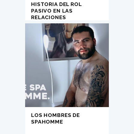
HISTORIA DEL ROL
PASIVO EN LAS
RELACIONES
HOMOSEXUALES
bottom
,
gay news
,
pasivo
,
power bottom
,
the spa
homme
LOS HOMBRES DE
SPAHOMME