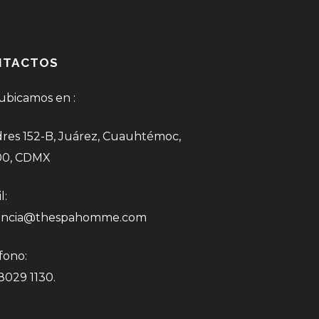
NTACTOS
ubicamos en :
res 152-B, Juárez, Cuauhtémoc,
00, CDMX
l:
encia@thespahomme.com
fono:
 8029 1130.