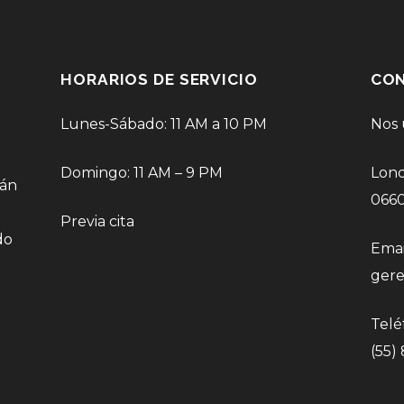
HORARIOS DE SERVICIO
CO
Lunes-Sábado: 11 AM a 10 PM
Nos 
Domingo: 11 AM – 9 PM
Lond
rán
066
Previa cita
do
Emai
ger
Telé
(55)