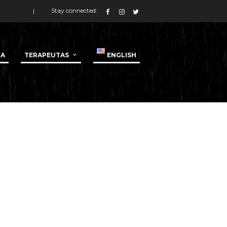
Stay connected:
DA
TERAPEUTAS
ENGLISH
Home
Deep tissue massage