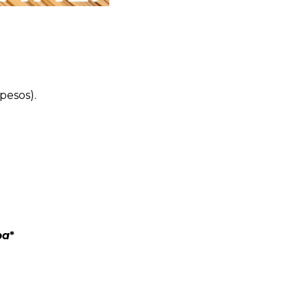
pesos).
pa
*