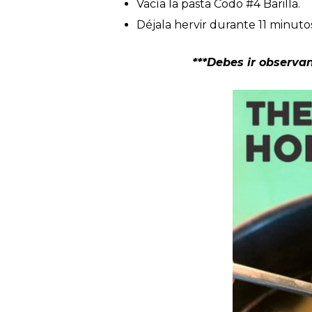
Vacía la pasta Codo #4 Barilla.
Déjala hervir durante 11 minut
***Debes ir observan