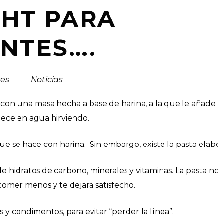
GHT PARA
ANTES….
res
in
Noticias
4068
con una masa hecha a base de harina, a la que le añade 
uece en agua hirviendo.
e se hace con harina. Sin embargo, existe la pasta elab
de hidratos de carbono, minerales y vitaminas. La pasta n
 comer menos y te dejará satisfecho.
s y condimentos, para evitar “perder la línea”.