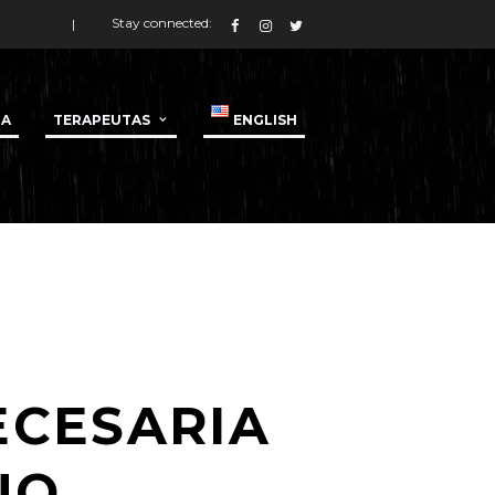
Stay connected:
DA
TERAPEUTAS
ENGLISH
ECESARIA
NO